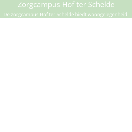
Zorgcampus Hof ter Schelde
De zorgcampus Hof ter Schelde biedt woongelegenheid
aan 145 ouderen en aan 20 jongere mensen met een
niet-aangeboren hersenletsel. Tevens zijn 10
woongelegenheden voor kortverblijf beschikbaar en het
dagverzorgingscentrum biedt opvang aan 15
bezoekers.
https://www.hofterschelde.be/