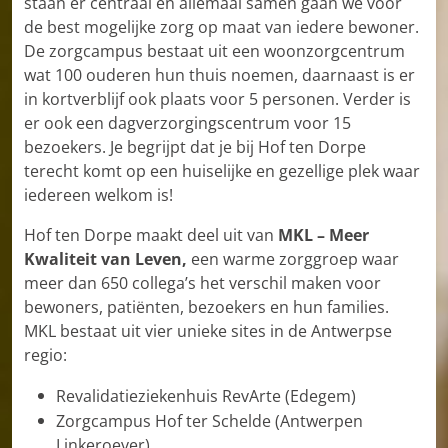
staan er centraal en allemaal samen gaan we voor
de best mogelijke zorg op maat van iedere bewoner.
De zorgcampus bestaat uit een woonzorgcentrum
wat 100 ouderen hun thuis noemen, daarnaast is er
in kortverblijf ook plaats voor 5 personen. Verder is
er ook een dagverzorgingscentrum voor 15
bezoekers. Je begrijpt dat je bij Hof ten Dorpe
terecht komt op een huiselijke en gezellige plek waar
iedereen welkom is!
Hof ten Dorpe maakt deel uit van
MKL – Meer
Kwaliteit van Leven,
een warme zorggroep waar
meer dan 650 collega’s het verschil maken voor
bewoners, patiënten, bezoekers en hun families.
MKL bestaat uit vier unieke sites in de Antwerpse
regio:
Revalidatieziekenhuis RevArte (Edegem)
Zorgcampus Hof ter Schelde (Antwerpen
Linkeroever)