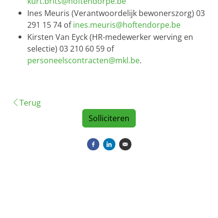
kurt.brits@hoftendorpe.be
Ines Meuris (Verantwoordelijk bewonerszorg) 03
291 15 74 of
ines.meuris@hoftendorpe.be
Kirsten Van Eyck (HR-medewerker werving en
selectie) 03 210 60 59 of
personeelscontracten@mkl.be
.
Terug
Solliciteren
Delen op Facebook
Delen op LinkedIn
Versturen per e-mail