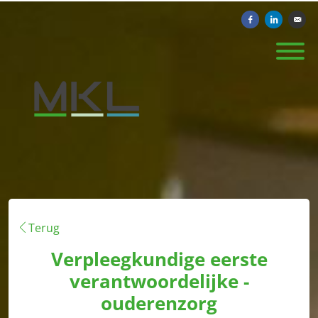
Delen op Facebook
Delen op Li
Verst
Terug
Verpleegkundige eerste
verantwoordelijke -
ouderenzorg